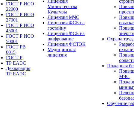
Лицензия
строит
ГОСТ Р ИСО
Министерства
Повыш
22000
Культуры
проект
ГОСТ Р ИСО
Лицензия МЧС
Повыш
27001
Лицензия ФСБ на
изыска
ГОСТ Р ИСО
гостайну
Повыш
45001
Лицензия ФСБ на
энерго
ГОСТ Р ИСО
шифрование
Охрана труд
50001
Лицензия ФСТЭК
Разраб
ГОСТ РВ
Медицинская
охране
0015
лицензия
Повыше
ГОСТ Р
област
ТР ЕАЭС
Пожарная бе
Декларация
Повыш
ТР ЕАЭС
МЧС
Пожарн
миним
Перепо
безопа
Обучение ра