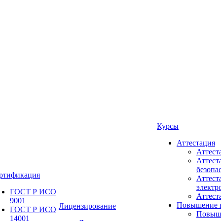
Курсы
Аттестация
Аттест
Аттест
безопа
ртификация
Аттест
электр
ГОСТ Р ИСО
Аттес
9001
Повышение 
Лицензирование
ГОСТ Р ИСО
Повыш
14001