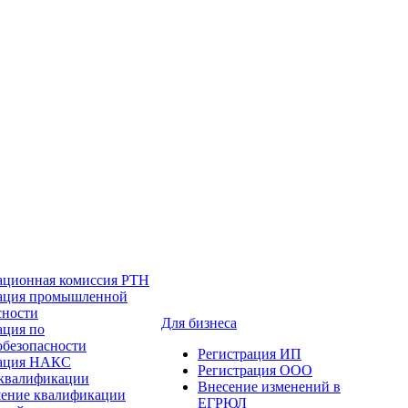
ационная комиссия РТН
ация промышленной
сности
Для бизнеса
ация по
обезопасности
Регистрация ИП
тация НАКС
Регистрация ООО
квалификации
Внесение изменений в
ение квалификации
ЕГРЮЛ