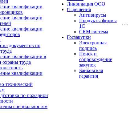
елей
Ликвидация ООО
ение квалификации
IT-решения
ировщиков
Антивирусы
ение квалификации
Продукты фирмы
телей
1C
ение квалификации
CRM система
аудиторов
Госзакупки
а
Электронная
отка документов по
подпись
 труда
Поиск и
ние квалификации в
сопровождение
и охраны труда
закупок
зопасность
Банковская
ение квалификации
гарантия
о-технический
ум
дготовка по пожарной
сности
бочим специальностям