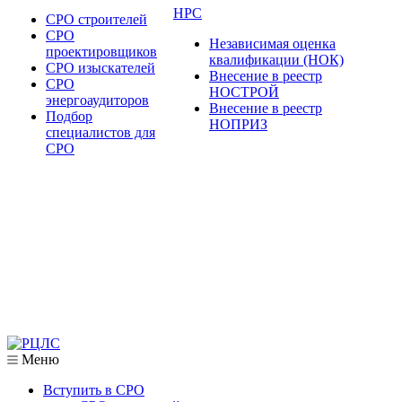
НРС
СРО строителей
СРО
Независимая оценка
проектировщиков
квалификации (НОК)
СРО изыскателей
Внесение в реестр
СРО
НОСТРОЙ
энергоаудиторов
Внесение в реестр
Подбор
НОПРИЗ
специалистов для
СРО
Меню
Вступить в СРО