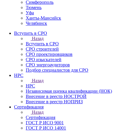
Симферополь
Тюмень
Уфа
Ханты-Мансийск
Челябинск
Вступить в СРО
Назад
Вступить в СРО
СРО строителей
СРО проектировщиков
СРО изыскателей
СРО энергоаудиторов
Подбор специалистов для СРО
НРС
Назад
НРС
Независимая оценка квалификации (НОК)
Внесение в реестр НОСТРОЙ
Внесение в реестр НОПРИЗ
Сертификация
Назад
Сертификация
ГОСТ Р ИСО 9001
ГОСТ Р ИСО 14001